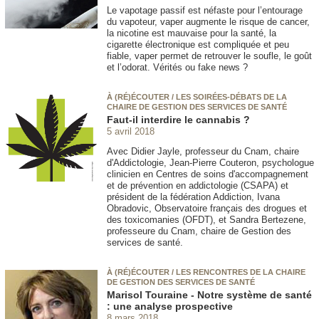
Le vapotage passif est néfaste pour l’entourage
du vapoteur, vaper augmente le risque de cancer,
la nicotine est mauvaise pour la santé, la
cigarette électronique est compliquée et peu
fiable, vaper permet de retrouver le soufle, le goût
et l’odorat. Vérités ou fake news ?
À (RÉ)ÉCOUTER / LES SOIRÉES-DÉBATS DE LA
CHAIRE DE GESTION DES SERVICES DE SANTÉ
Faut-il interdire le cannabis ?
5 avril 2018
Avec Didier Jayle, professeur du Cnam, chaire
d'Addictologie, Jean-Pierre Couteron, psychologue
clinicien en Centres de soins d'accompagnement
et de prévention en addictologie (CSAPA) et
président de la fédération Addiction, Ivana
Obradovic, Observatoire français des drogues et
des toxicomanies (OFDT), et Sandra Bertezene,
professeure du Cnam, chaire de Gestion des
services de santé.
À (RÉ)ÉCOUTER / LES RENCONTRES DE LA CHAIRE
DE GESTION DES SERVICES DE SANTÉ
Marisol Touraine - Notre système de santé
: une analyse prospective
8 mars 2018