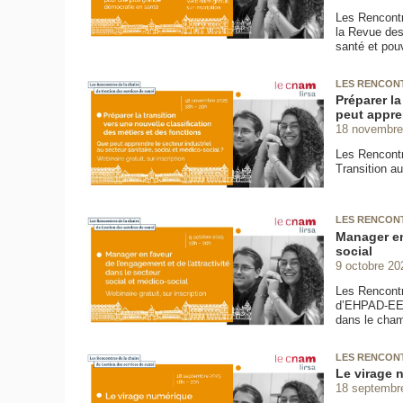
Les Rencontr
la Revue des
santé et pouv
LES RENCONT
Préparer la
peut appren
18 novembre
Les Rencontr
Transition au
LES RENCONT
Manager en 
social
9 octobre 20
Les Rencontr
d’EHPAD-EEP
dans le cham
LES RENCONT
Le virage 
18 septembr