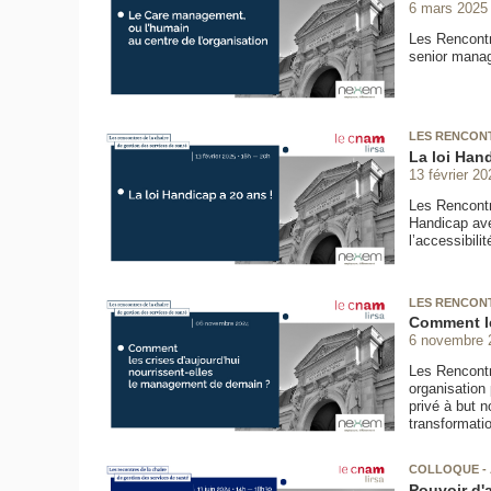
6 mars 2025
Les Rencontr
senior manag
LES RENCONT
La loi Hand
13 février 20
Les Rencontre
Handicap ave
l’accessibilit
LES RENCONT
Comment le
6 novembre 
Les Rencontr
organisation 
privé à but 
transformati
COLLOQUE -
Pouvoir d'