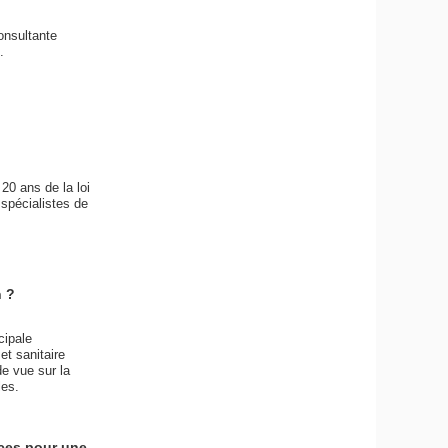
onsultante
.
20 ans de la loi
 spécialistes de
n ?
cipale
et sanitaire
e vue sur la
les.
nces pour une