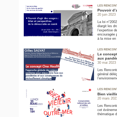
LES RENCONT
Pouvoir d’a
20 juin 2023
La loi n°200
élargit les d
l’expertise d
encouragée pa
à la mise en 
LES RENCONT
Le concept
aux pandém
30 mai 2023
Les Rencontr
général délé
l’environnem
LES RENCONT
Bien vieill
20 mars 202
Les Rencontr
cet événemen
thématique du 