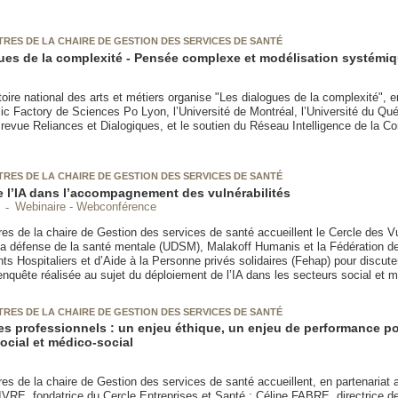
RES DE LA CHAIRE DE GESTION DES SERVICES DE SANTÉ
ues de la complexité - Pensée complexe et modélisation systémi
ire national des arts et métiers organise "Les dialogues de la complexité", e
ic Factory de Sciences Po Lyon, l’Université de Montréal, l’Université du Qu
 revue Reliances et Dialogiques, et le soutien du Réseau Intelligence de la Co
RES DE LA CHAIRE DE GESTION DES SERVICES DE SANTÉ
e l’IA dans l’accompagnement des vulnérabilités
Webinaire - Webconférence
es de la chaire de Gestion des services de santé accueillent le Cercle des Vul
 la défense de la santé mentale (UDSM), Malakoff Humanis et la Fédération d
s Hospitaliers et d’Aide à la Personne privés solidaires (Fehap) pour discuter
nquête réalisée au sujet du déploiement de l’IA dans les secteurs social et m
RES DE LA CHAIRE DE GESTION DES SERVICES DE SANTÉ
es professionnels : un enjeu éthique, un enjeu de performance po
social et médico-social
es de la chaire de Gestion des services de santé accueillent, en partenariat
VRE, fondatrice du Cercle Entreprises et Santé : Céline FABRE, directrice 