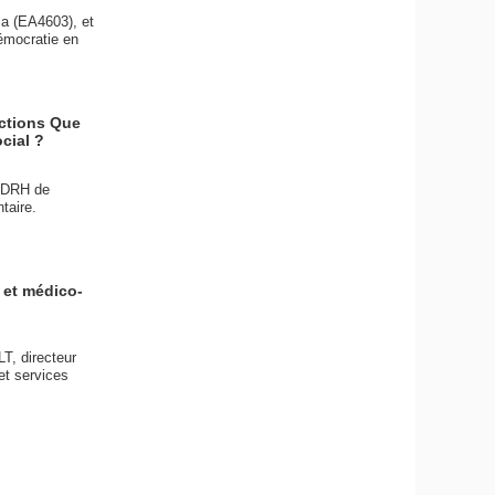
sa (EA4603), et
émocratie en
nctions Que
cial ?
, DRH de
taire.
 et médico-
T, directeur
t services