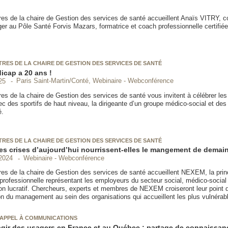
es de la chaire de Gestion des services de santé accueillent Anaïs VITRY, c
er au Pôle Santé Forvis Mazars, formatrice et coach professionnelle certifiée
RES DE LA CHAIRE DE GESTION DES SERVICES DE SANTÉ
icap a 20 ans !
Paris Saint-Martin/Conté, Webinaire - Webconférence
25
s de la chaire de Gestion des services de santé vous invitent à célébrer les 
c des sportifs de haut niveau, la dirigeante d’un groupe médico-social et des
é.
RES DE LA CHAIRE DE GESTION DES SERVICES DE SANTÉ
s crises d’aujourd’hui nourrissent-elles le mangement de demai
Webinaire - Webconférence
2024
es de la chaire de Gestion des services de santé accueillent NEXEM, la prin
professionnelle représentant les employeurs du secteur social, médico-social 
non lucratif. Chercheurs, experts et membres de NEXEM croiseront leur point d
on du management au sein des organisations qui accueillent les plus vulnérab
 APPEL À COMMUNICATIONS
agir des usagers en France et au Québec : partage de connaissa