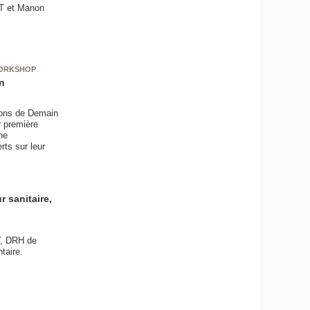
ET et Manon
WORKSHOP
n
tions de Demain
r première
he
rts sur leur
 sanitaire,
Y, DRH de
taire.