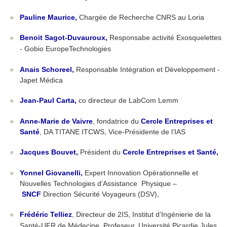
Pauline Maurice
,
Chargée de Recherche CNRS au Loria
Benoit Sagot-Duvauroux
,
Responsabe activité Exosquelettes
- Gobio EuropeTechnologies
Anais Schoreel
,
Responsable Intégration et Développement -
Japet Médica
Jean-Paul Carta
,
co directeur de LabCom Lemm
Anne-Marie de Vaivre
, fondatrice du
Cercle Entreprises et
Santé
, DA TITANE ITCWS, Vice-Présidente de l’IAS
Jacques Bouvet,
Président du
Cercle Entreprises et Santé,
Yonnel Giovanelli
,
Expert Innovation Opérationnelle et
Nouvelles Technologies d’Assistance Physique –
SNCF
Direction Sécurité Voyageurs (DSV),
Frédéric Telliez
, Directeur de 2IS, Institut d’Ingénierie de la
Santé-UFR de Médecine, Profeseur, Université Picardie Jules