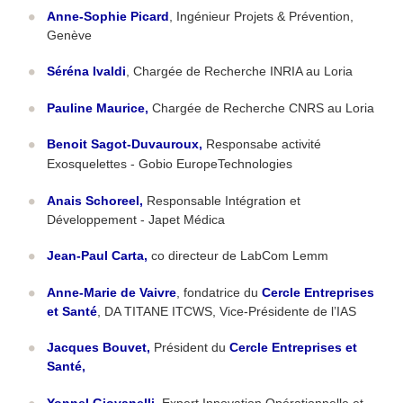
Anne-Sophie Picard
, Ingénieur Projets & Prévention,
Genève
Séréna Ivaldi
, Chargée de Recherche INRIA au Loria
Pauline Maurice
,
Chargée de Recherche CNRS au Loria
Benoit Sagot-Duvauroux
,
Responsabe activité
Exosquelettes - Gobio EuropeTechnologies
Anais Schoreel
,
Responsable Intégration et
Développement - Japet Médica
Jean-Paul Carta
,
co directeur de LabCom Lemm
Anne-Marie de Vaivre
, fondatrice du
Cercle Entreprises
et Santé
, DA TITANE ITCWS, Vice-Présidente de l’IAS
Jacques Bouvet,
Président du
Cercle Entreprises et
Santé,
Yonnel Giovanelli
,
Expert Innovation Opérationnelle et