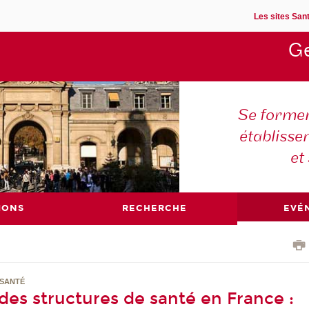
Les sites Sant
Ge
Se former
établisse
et
IONS
RECHERCHE
EVÉ
 SANTÉ
es structures de santé en France :