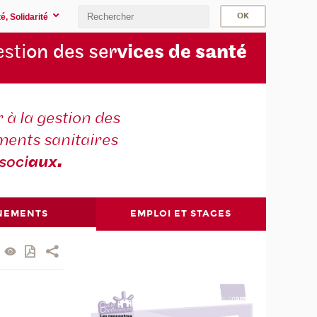
é, Solidarité
sti
on des ser
vices de
santé
 à la gestion des
ments sanitaires
soci
aux
.
NEMENTS
EMPLOI ET STAGES