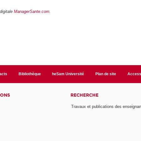
digitale
ManagerSante.com
.
acts
Bibliothèque
heSam Université
Plan de site
Accessi
IONS
RECHERCHE
Travaux et publications des enseignan