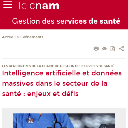
Gesti
on des ser
vices de
santé
Evénements
Accueil
LES RENCONTRES DE LA CHAIRE DE GESTION DES SERVICES DE SANTÉ
Intelligence artificielle et données
massives dans le secteur de la
santé : enjeux et défis