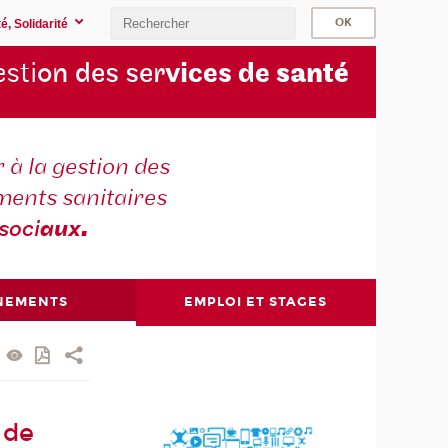
é, Solidarité
sti
on des ser
vices de
santé
 à la gestion des
ments sanitaires
soci
aux
.
NEMENTS
EMPLOI ET STAGES
 de