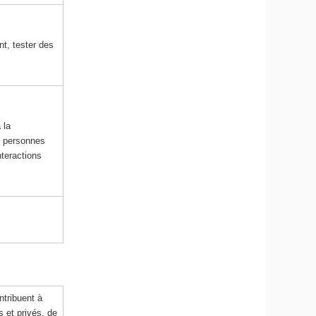
nt, tester des
 la
s personnes
nteractions
ntribuent à
s et privés, de