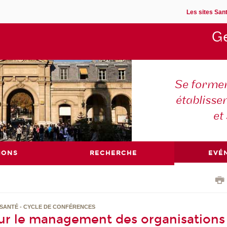
Les sites Sant
Ge
Se former
établisse
et
IONS
RECHERCHE
EVÉ
 SANTÉ - CYCLE DE CONFÉRENCES
our le management des organisations