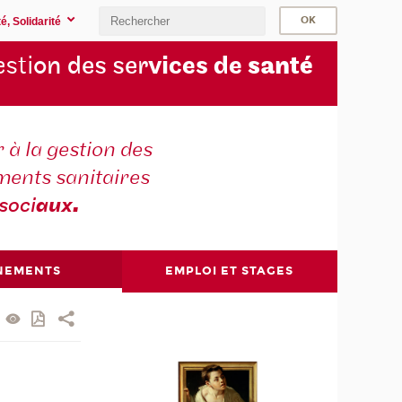
é, Solidarité
sti
on des ser
vices de
santé
 à la gestion des
ments sanitaires
soci
aux
.
NEMENTS
EMPLOI ET STAGES