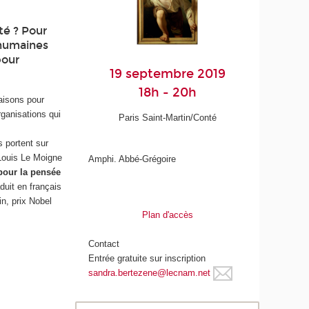
té ? Pour
 humaines
pour
19 septembre 2019
18h - 20h
aisons pour
rganisations qui
Paris Saint-Martin/Conté
s portent sur
-Louis Le Moigne
Amphi. Abbé-Grégoire
pour la pensée
duit en français
n, prix Nobel
Plan d'accès
Contact
Entrée gratuite sur inscription
sandra.bertezene@lecnam.net