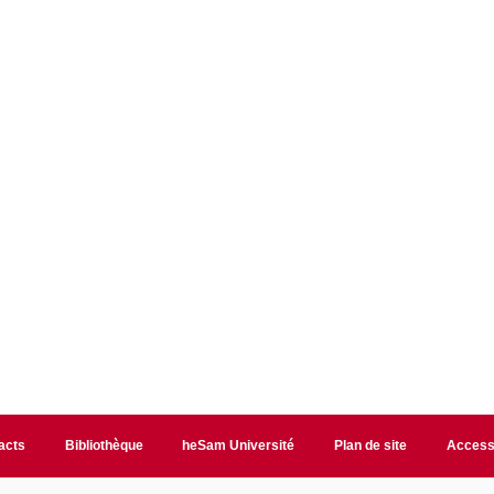
acts
Bibliothèque
heSam Université
Plan de site
Accessi