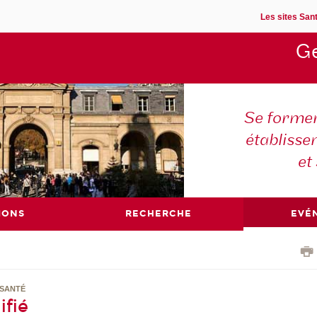
Les sites Sant
Ge
Se former
établisse
et
IONS
RECHERCHE
EVÉ
 SANTÉ
ifié