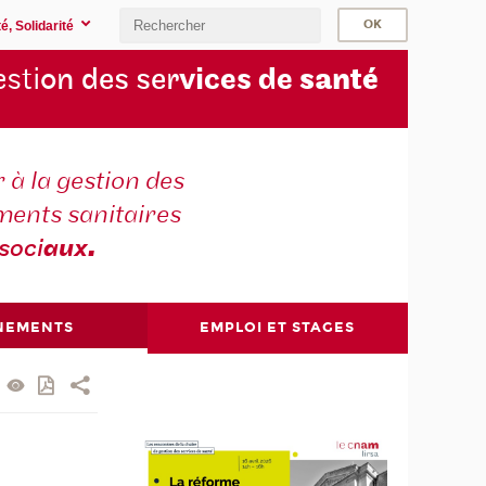
é, Solidarité
sti
on des ser
vices de
santé
 à la gestion des
ments sanitaires
soci
aux
.
NEMENTS
EMPLOI ET STAGES