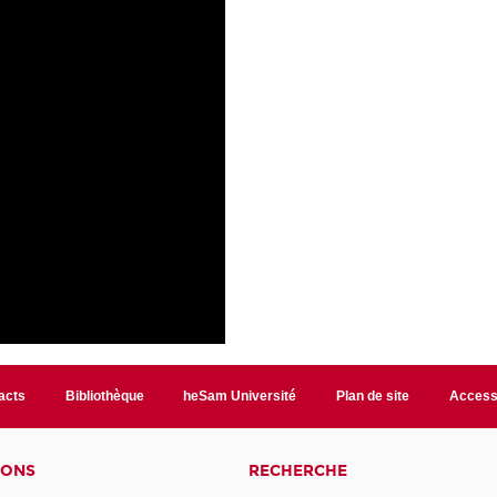
acts
Bibliothèque
heSam Université
Plan de site
Accessi
IONS
RECHERCHE