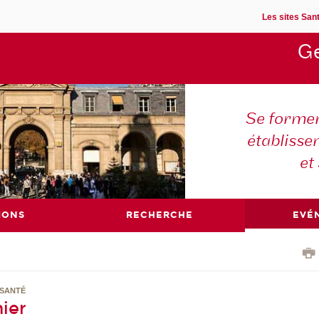
Les sites Sant
Ge
Se former
établisse
et
IONS
RECHERCHE
EVÉ
 SANTÉ
mier