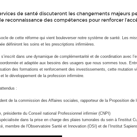
ervices de santé discuteront les changements majeurs pe
nde reconnaissance des compétences pour renforcer l’accè
socle de cette réforme qui vient bouleverser notre système de santé. Les mis
e définiront les soins et les prescriptions infirmières.
DE) s’inscrit dans une dynamique de complémentarité et de coordination avec l
e coordonnée et adaptée aux besoins des usagers que nous sommes tous. Entr
sation des formations et renforcement des investissements, cette mutation v
é et le développement de la profession infirmière.
attendus :
ent de la commission des Affaires sociales, rapporteur de la Proposition de lo
ue, présidente du Conseil national Professionnel infirmier (CNPI)
spécialisée dans la prise en charge des plaies tumorales du sein à l'institut Cu
nté, membre de l'Observatoire Santé et Innovation (OSI) et de l’Institut Sapien