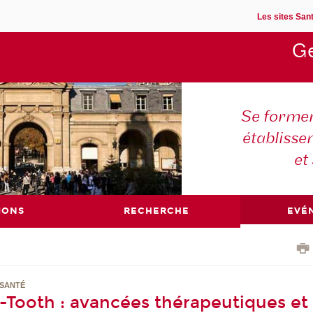
Les sites Sant
Ge
Se former
établisse
et
IONS
RECHERCHE
EVÉ
 SANTÉ
-Tooth : avancées thérapeutiques et