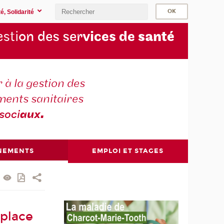
é, Solidarité
sti
on des ser
vices de
santé
 à la gestion des
ments sanitaires
soci
aux
.
NEMENTS
EMPLOI ET STAGES
 place