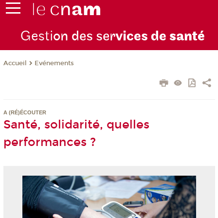
Gesti
on des ser
vices de
santé
Evénements
Accueil
A (RÉ)ÉCOUTER
Santé, solidarité, quelles
performances ?