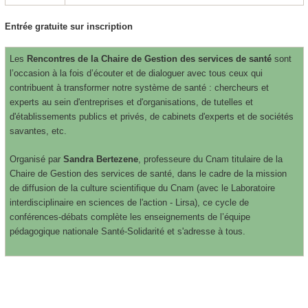
Entrée gratuite sur inscription
Les
Rencontres de la Chaire de Gestion des services de santé
sont
l’occasion à la fois d’écouter et de dialoguer avec tous ceux qui
contribuent à transformer notre système de santé : chercheurs et
experts au sein d'entreprises et d'organisations, de tutelles et
d'établissements publics et privés, de cabinets d'experts et de sociétés
savantes, etc.
Organisé par
Sandra Bertezene
, professeure du Cnam titulaire de la
Chaire de Gestion des services de santé, dans le cadre de la mission
de diffusion de la culture scientifique du Cnam (avec le Laboratoire
interdisciplinaire en sciences de l'action - Lirsa), ce cycle de
conférences-débats complète les enseignements de l’équipe
pédagogique nationale Santé-Solidarité et s'adresse à tous.