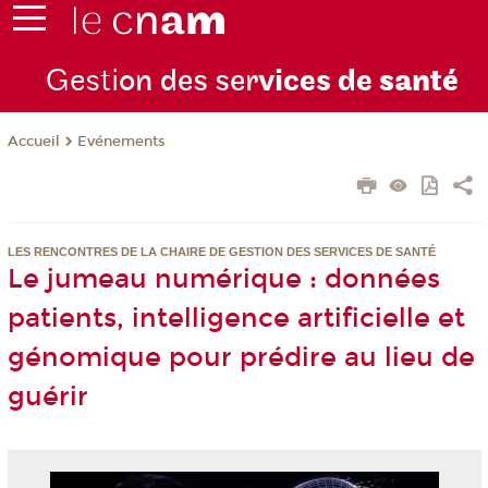
Gesti
on des ser
vices de
santé
Evénements
Accueil
LES RENCONTRES DE LA CHAIRE DE GESTION DES SERVICES DE SANTÉ
Le jumeau numérique : données
patients, intelligence artificielle et
génomique pour prédire au lieu de
guérir