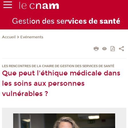
Gesti
on des ser
vices de
santé
Evénements
Accueil
LES RENCONTRES DE LA CHAIRE DE GESTION DES SERVICES DE SANTÉ
Que peut l'éthique médicale dans
les soins aux personnes
vulnérables ?