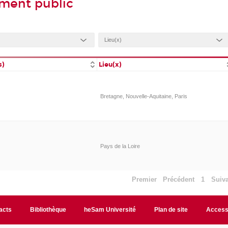
ement public
s)
Lieu(x)
Bretagne, Nouvelle-Aquitaine, Paris
Pays de la Loire
Premier
Précédent
1
Suiv
acts
Bibliothèque
heSam Université
Plan de site
Accessi