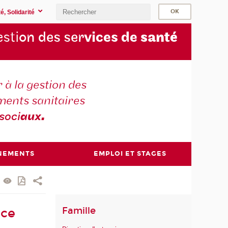
é, Solidarité
sti
on des ser
vices de
santé
 à la gestion des
ments sanitaires
soci
aux
.
NEMENTS
EMPLOI ET STAGES
Famille
ice