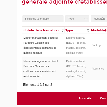
générale adjointe d'établiss
Intitulé de la formation
Type
Modalité(
Master management sectoriel
Diplôme national
Parcours Gestion des
(DEUST, licence,
Package
établissements sanitaires et
master, doctorat,
médico-sociaux
diplôme d'Etat)
Master management sectoriel
Diplôme national
Parcours Gestion des
(DEUST, licence,
Alternance
établissements sanitaires et
master, doctorat,
médico-sociaux
diplôme d'Etat)
Éléments 1 à 2 sur 2
Infos site
Cont