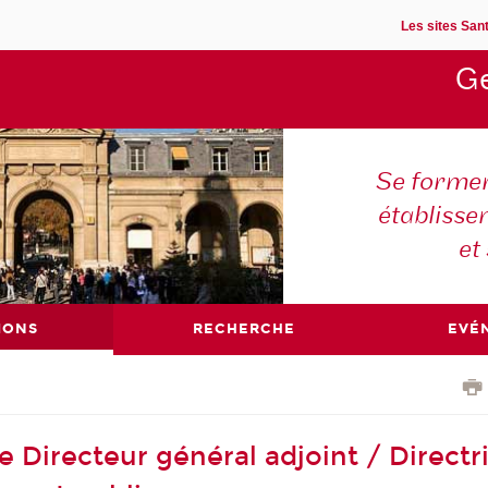
Les sites Sant
Ge
Se former
établisse
et
IONS
RECHERCHE
EVÉ
 Directeur général adjoint / Directr