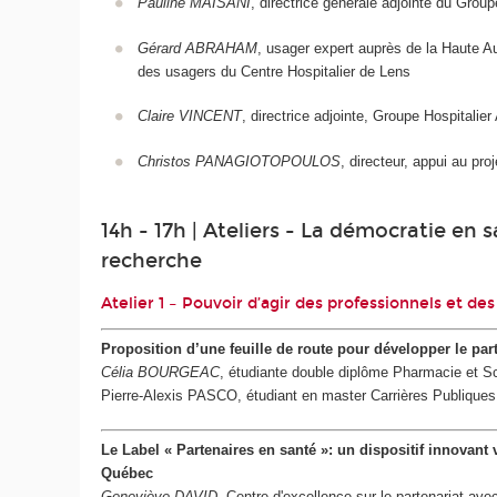
Pauline MAISANI
, directrice générale adjointe du Groupe
Gérard ABRAHAM
, usager expert auprès de la Haute A
des usagers du Centre Hospitalier de Lens
Claire VINCENT
, directrice adjointe, Groupe Hospitalier
Christos PANAGIOTOPOULOS
, directeur, appui au pro
14h - 17h | Ateliers - La démocratie en 
recherche
Atelier 1 – Pouvoir d’agir des professionnels et de
Proposition d’une feuille de route pour développer le par
Célia BOURGEAC
, étudiante double diplôme Pharmacie et S
Pierre-Alexis PASCO
, étudiant en master Carrières Publiques
Le Label « Partenaires en santé »: un dispositif innovant
Québec
Geneviève DAVID
, Centre d'excellence sur le partenariat 