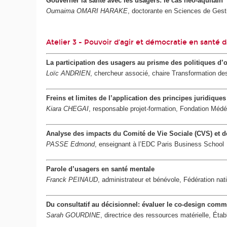
Gouverner la santé avec les usagers: le cas néo-aquitain
Oumaima OMARI HARAKE
, doctorante en Sciences de Gest
Atelier 3 - Pouvoir d’agir et démocratie en santé d
La participation des usagers au prisme des politiques d’
Loïc ANDRIEN
, chercheur associé, chaire Transformation des
Freins et limites de l’application des principes juridique
Kiara CHEGAI
, responsable projet-formation, Fondation Médé
Analyse des impacts du Comité de Vie Sociale (CVS) et 
PASSE Edmond
, enseignant à l’EDC Paris Business School
Parole d’usagers en santé mentale
Franck PEINAUD
, administrateur et bénévole, Fédération n
Du consultatif au décisionnel: évaluer le co-design comm
Sarah GOURDINE
, directrice des ressources matérielle, Ét