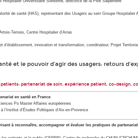
 Hospitalier Universitaire Sorbonne, directrice de la Pitié Salpêtrière
utorité de santé (HAS), représentant des Usagers au sein Groupe Hospitalier A
 Artois-Ternois, Centre Hospitalier d’Arras
jet d’établissement, innovation et transformation, coordinateur, Projet Territo
santé et le pouvoir d’agir des usagers: retours d’
s patients: partenariat de soin, expérience patient, co-design, 
tenariat en santé en France
ciences Po Master Affaires européennes
 à l’Institut d’Études Politiques d’Aix-en-Provence
 visant à reconnaître, accompagner et évaluer les pratiques de partenaria
avec les patients et le public (CEPPP), Centre de recherche du CHUM (CRCHUM