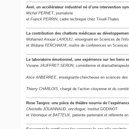
Axel, un accélérateur industriel né d’une intervention syn
Michel PERNET
, journaliste
et
Franck PERRIN
, cadre technique chez Trixell-Thales
La contribution des chatbots médicaux au développement 
Mohamed Anouar LAHOUIJ
, enseignant en Sciences de l'inf
et
Widiane FERCHAKHI
, maître de conférences en Sciences 
Le laboratoire émotionnel, une expérience sur les liens en
Viviane JAUFFRET SERON
, comédienne et dramathérapeute 
Alice ANBERREE
, enseignante-chercheuse en sciences des o
Thierry CHARLOIS
, chargé de l’action citoyenne et du comité
Rose Tangos: une pièce de théâtre nourrie de l’expérienc
Christelle JOUANNAUD
, oncologue, Institut GODINOT
et
Véronique et BATTEUX
, patiente partenaire et référente e