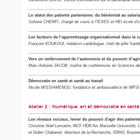
Le statut des patients partenaires: du bénévolat au salari
Sofiane CHERFI
, chargé de cours à l’IESEG et HEI école d’i
Les facteurs de l’apprentissage organisationnel dans le c
François KOUKOUI
, médecin cardiologue, chef de pôle Santé 
Vers un renforcement de l’autonomie et du pouvoir d’ag
Marc-Antoine JACOB
, maître de conférences en Sciences de g
Démocratie en santé et santé au travail
Nicole MISSIAMENOU
, fondatrice et ambassadrice de WPS
Atelier 2 – Numérique, art et démocratie en santé 
Les réseaux sociaux, levier du pouvoir d'agir des patien
Christine Noël Lemaitr
e, MCF HDR Aix Marseille Université, 
et
Didier Chabanet
, directeur de la Recherche, IDRAC Busine