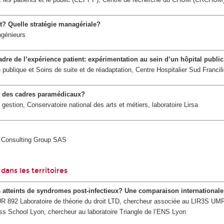
at? Quelle stratégie managériale?
ngénieurs
adre de l’expérience patient: expérimentation au sein d’un hôpital public
publique et Soins de suite et de réadaptation, Centre Hospitalier Sud Francil
ir des cadres paramédicaux?
estion, Conservatoire national des arts et métiers, laboratoire Lirsa
I Consulting Group SAS
dans les territoires
ts atteints de syndromes post-infectieux? Une comparaison internationale
UR 892 Laboratoire de théorie du droit LTD, chercheur associée au LIR3S U
ss School Lyon, chercheur au laboratoire Triangle de l’ENS Lyon