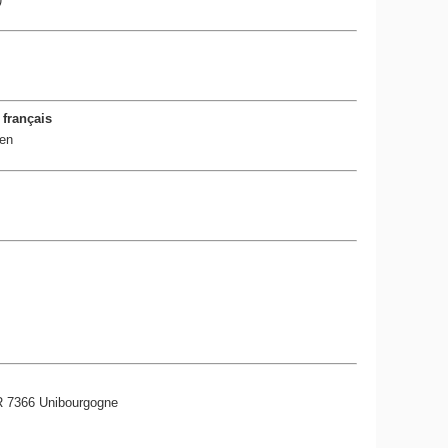
 français
ien
MR 7366 Unibourgogne