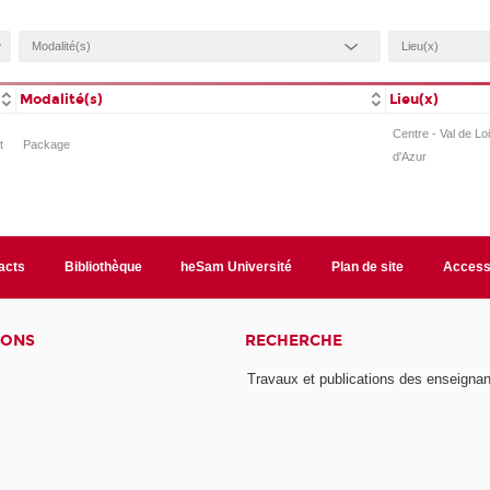
Modalité(s)
Lieu(x)
Centre - Val de L
t
Package
d'Azur
acts
Bibliothèque
heSam Université
Plan de site
Accessi
IONS
RECHERCHE
Travaux et publications des enseignan