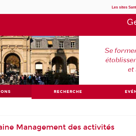
Les sites Sant
Ge
Se former
établisse
et
IONS
RECHERCHE
EVÉ
aine Management des activités