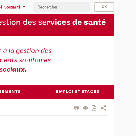
é, Solidarité
sti
on des ser
vices de
santé
 à la gestion des
ments sanitaires
soci
aux
.
NEMENTS
EMPLOI ET STAGES