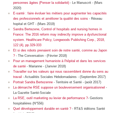
personnes âgées (Penser la solidarité)
- Le Manuscrit - (Mars
2020)
E-santé : faire évoluer les métiers pour augmenter les capacités
des professionnels et améliorer la qualité des soins
- Réseau
hopital et GHT - (Mars 2019)
Sandra Bertezene, Control of hospitals and nursing homes in
France: The 2016 reform may indirectly improve a dysfunctional
system.
Healthcare Policy
, Longwoods Publishing Corp., 2018,
122 (4), pp.329-333
Et si des robots prenaient soin de notre santé, comme au Japon
?
- The Conversation - (Février 2018)
Pour un management humaniste à l'hôpital et dans les services
de santé
- Marianne - (Janvier 2018)
Travailler sur les valeurs qui nous rassemblent donne du sens au
travail
- Actualités Sociales Hebdomadaires - (Septembre 2017)
Portrait Sandra Bertezenne
- Territoire et Santé - (août 2017)
La démarche RSE suppose un bouleversement organisationnel
-
La Gazette Santé-Sociale
La RSE, outil marketing ou levier de performance ?
- Gestions
hospitalières (N°556)
Quel développement durable en santé ?
- RT&S éditions Santé