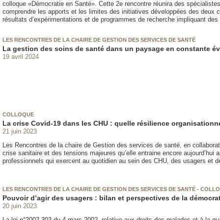
colloque «Démocratie en Santé». Cette 2e rencontre réunira des spécialistes
comprendre les apports et les limites des initiatives développées des deux c
résultats d’expérimentations et de programmes de recherche impliquant des p
LES RENCONTRES DE LA CHAIRE DE GESTION DES SERVICES DE SANTÉ
La gestion des soins de santé dans un paysage en constante év
19 avril 2024
COLLOQUE
La crise Covid-19 dans les CHU : quelle résilience organisationne
21 juin 2023
Les Rencontres de la chaire de Gestion des services de santé, en collaborat
crise sanitaire et des tensions majeures qu’elle entraine encore aujourd’hui
professionnels qui exercent au quotidien au sein des CHU, des usagers et de
LES RENCONTRES DE LA CHAIRE DE GESTION DES SERVICES DE SANTÉ - COLL
Pouvoir d’agir des usagers : bilan et perspectives de la démocra
20 juin 2023
La loi n°2002-303 du 4 mars 2002, relative aux droits des malades et à la qual