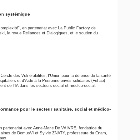
ion systémique
complexité", en partenariat avec La Public Factory de
i, la revue Reliances et Dialogiques, et le soutien du
Cercle des Vulnérabilités, l’Union pour la défense de la santé
taliers et d’Aide à la Personne privés solidaires (Fehap)
ent de l’IA dans les secteurs social et médico-social.
ormance pour le secteur sanitaire, social et médico-
en partenariat avec Anne-Marie De VAIVRE, fondatrice du
umaines de DomusVi et Sylvie ZNATY, professeure du Cnam,
taux.