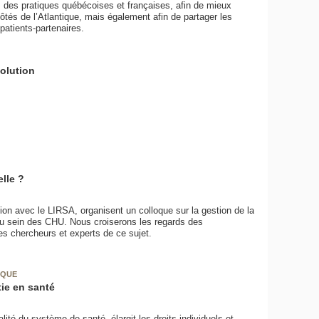
 des pratiques québécoises et françaises, afin de mieux
ôtés de l’Atlantique, mais également afin de partager les
atients-partenaires.
olution
lle ?
ion avec le LIRSA, organisent un colloque sur la gestion de la
 au sein des CHU. Nous croiserons les regards des
s chercheurs et experts de ce sujet.
OQUE
tie en santé
ité du système de santé, élargit les droits individuels et