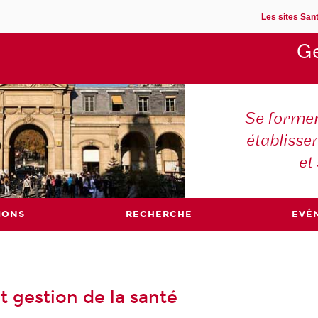
Les sites Sant
Ge
Se former
établisse
et
IONS
RECHERCHE
EVÉ
t gestion de la santé