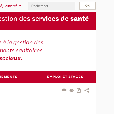
é, Solidarité
sti
on des ser
vices de
santé
 à la gestion des
ments sanitaires
soci
aux
.
NEMENTS
EMPLOI ET STAGES